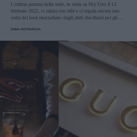
L'ultima puntata della serie, in onda su Sky Uno il 12
febbraio 2022, ci saluta con stile e ci regala ancora una
volta dei look mozzafiato: dagli abiti sfavillanti per gli
appuntamenti serali, alle mise perfette per un matrimonio,
EMMA PIETRAROSA
fino al magnifico dress di Valentino che la protagonista
indossa a Parigi.