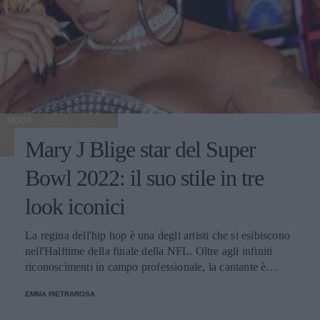
MODA
Mary J Blige star del Super
Bowl 2022: il suo stile in tre
look iconici
La regina dell'hip hop è una degli artisti che si esibiscono
nell'Halftime della finale della NFL. Oltre agli infiniti
riconoscimenti in campo professionale, la cantante è
un'icona di moda e di stile: i suoi outfit sempre sopra le
EMMA PIETRAROSA
righe riescono sempre a lasciare il segno.