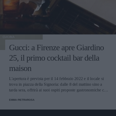
CUCINA
Gucci: a Firenze apre Giardino
25, il primo cocktail bar della
maison
L'apertura è prevista per il 14 febbraio 2022 e il locale si
trova in piazza della Signoria: dalle 8 del mattino sino a
tarda sera, offrirà ai suoi ospiti proposte gastronomiche che
vanno dalla prima colazione fino agli spuntini leggeri
EMMA PIETRAROSA
serviti all'una di notte.