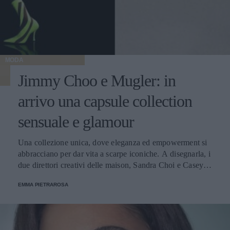
MODA
Jimmy Choo e Mugler: in
arrivo una capsule collection
sensuale e glamour
Una collezione unica, dove eleganza ed empowerment si
abbracciano per dar vita a scarpe iconiche. A disegnarla, i
due direttori creativi delle maison, Sandra Choi e Casey
Cadwallader: “una partnership creativa che fonde due
EMMA PIETRAROSA
mondi fondati su visioni di femminilità potente”.