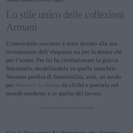
Armani Diamonds (foto Getty Images)
Lo stile unico delle collezioni
Armani
L’inevitabile successo è stato dovuto alla sua
rivisitazione dell’eleganza sia per la donna che
per l’uomo. Per lei ha rivoluzionato la giacca
femminile, modellandola su quella maschile.
Nessuna perdita di femminilità, anzi, un modo
per
liberare la donna
da cliché e portarla nel
mondo moderno e in quello del lavoro.
Continua a leggere dopo la pubblicità
Con la linea uomo ha dimostrato che elegante