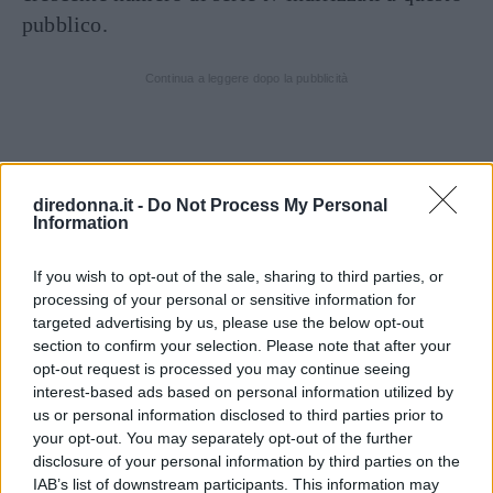
pubblico.
Continua a leggere dopo la pubblicità
Decise quindi nel 1981 di creare delle
collezioni
meno costose
, più fruibili per tutti. Fondò così
diredonna.it -
Do Not Process My Personal
Information
Emporio Armani
aprendo il primo negozio a
Milano. Non solo, il denim entrò nella sua
If you wish to opt-out of the sale, sharing to third parties, or
produzione e così nacque la linea
Armani
processing of your personal or sensitive information for
Jeans
. Tutti volevano i capi del grande designer
targeted advertising by us, please use the below opt-out
section to confirm your selection. Please note that after your
e l’aprirsi a nuovi orizzonti fu l’idea più
opt-out request is processed you may continue seeing
importante del brand. Nacquero quindi anche
interest-based ads based on personal information utilized by
Armani Junior
, per i più piccoli,
Emporio
us or personal information disclosed to third parties prior to
your opt-out. You may separately opt-out of the further
Armani Underwear
,
per l’intimo, e
Emporio
disclosure of your personal information by third parties on the
Armani Swimmwear
per i costumi da bagno.
IAB’s list of downstream participants. This information may