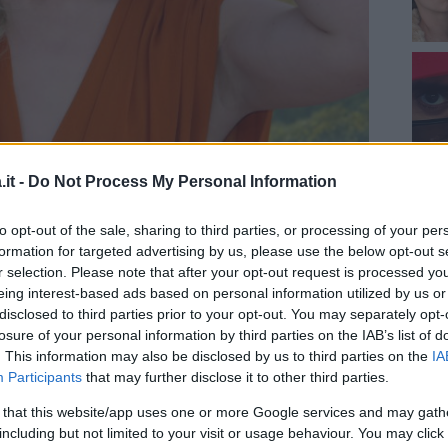
it -
Do Not Process My Personal Information
to opt-out of the sale, sharing to third parties, or processing of your per
bbie
formation for targeted advertising by us, please use the below opt-out s
r selection. Please note that after your opt-out request is processed y
rafia
eing interest-based ads based on personal information utilized by us or
disclosed to third parties prior to your opt-out. You may separately opt-
losure of your personal information by third parties on the IAB’s list of
mazione nei panni di Harley Quinn
. This information may also be disclosed by us to third parties on the
IA
Participants
that may further disclose it to other third parties.
dature all’Oscar
 that this website/app uses one or more Google services and may gath
Robbie e Tom Ackerley
including but not limited to your visit or usage behaviour. You may click 