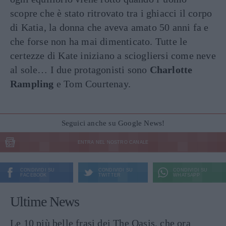
scopre che è stato ritrovato tra i ghiacci il corpo
di Katia, la donna che aveva amato 50 anni fa e
che forse non ha mai dimenticato. Tutte le
certezze di Kate iniziano a sciogliersi come neve
al sole… I due protagonisti sono
Charlotte
Rampling
e Tom Courtenay.
Seguici anche su Google News!
ENTRA NEL NOSTRO CANALE
CONDIVIDI SU
CONDIVIDI SU
CONDIVIDI SU
FACEBOOK
TWITTER
WHATSAPP
Ultime News
Le 10 più belle frasi dei The Oasis, che ora