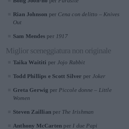
Bong Joon-ho
per
Parasite
Rian Johnson
per
Cena con delitto – Knives
Out
Sam Mendes
per
1917
Miglior sceneggiatura non originale
Taika Waititi
per
Jojo Rabbit
Todd Phillips e Scott Silver
per
Joker
Greta Gerwig
per
Piccole donne – Little
Women
Steven Zaillian
per
The Irishman
Anthony McCarten
per
I due Papi