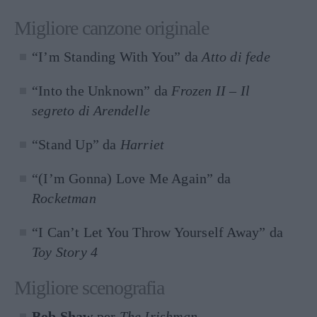
Migliore canzone originale
“I’m Standing With You” da
Atto di fede
“Into the Unknown” da
Frozen II – Il
segreto di Arendelle
“Stand Up” da
Harriet
“(I’m Gonna) Love Me Again” da
Rocketman
“I Can’t Let You Throw Yourself Away” da
Toy Story 4
Migliore scenografia
Bob Shaw
per
The Irishman