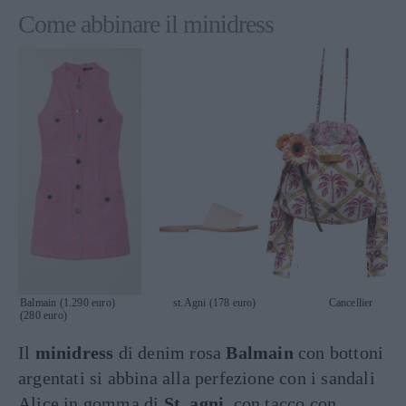
Come abbinare il minidress
Balmain (1.290 euro) st.Agni (178 euro) Cancellier
(280 euro)
Il
minidress
di denim rosa
Balmain
con bottoni
argentati si abbina alla perfezione con i sandali
Alice in gomma di
St. agni
con tacco con