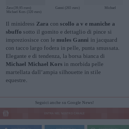
Zara (39,95 euro) Ganni (265 euro) Michael
Michael Kors (320 euro)
Il minidress
Zara
con
scollo a v e maniche a
sbuffo
sotto il gomito e dettaglio di pince si
impreziosisce con le
mules Ganni
in jacquard
con tacco largo fodera in pelle, punta smussata.
Elegante e di tendenza, la borsa bianca di
Michael Michael Kors
in morbida pelle
martellata dall’ampia silhouette in stile
equestre.
Seguici anche su Google News!
ENTRA NEL NOSTRO CANALE