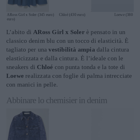
ARoss Girl x Soler (345 euro) Chloé (430 euro) Loewe (380
euro)
L’abito di
ARoss Girl x Soler
è pensato in un
classico denim blu con un tocco di elasticità. È
tagliato per una
vestibilità ampia
dalla cintura
elasticizzata e dalla cintura. È l’ideale con le
sneakers di
Chloé
con punta tonda e la tote di
Loewe
realizzata con foglie di palma intrecciate
con manici in pelle.
Abbinare lo chemisier in denim