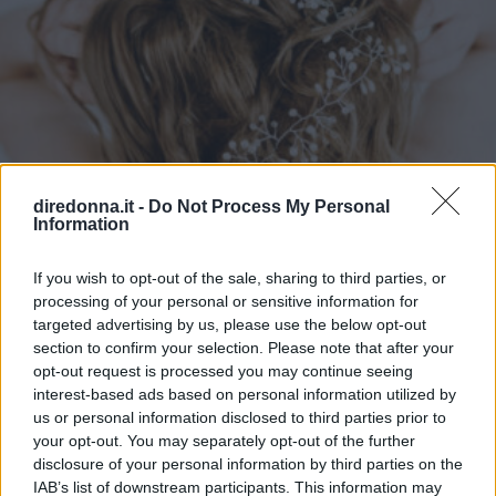
diredonna.it -
Do Not Process My Personal
Information
If you wish to opt-out of the sale, sharing to third parties, or
BELLEZZA
processing of your personal or sensitive information for
targeted advertising by us, please use the below opt-out
Half up half down è il trend
section to confirm your selection. Please note that after your
opt-out request is processed you may continue seeing
capelli dell'estate 2022
interest-based ads based on personal information utilized by
us or personal information disclosed to third parties prior to
Meglio conosciute come semi raccolti, le acconciature half
your opt-out. You may separately opt-out of the further
up half down ci salveranno dalla calura estiva senza
disclosure of your personal information by third parties on the
rinunciare a un po’ di stile tra i capelli
IAB’s list of downstream participants. This information may