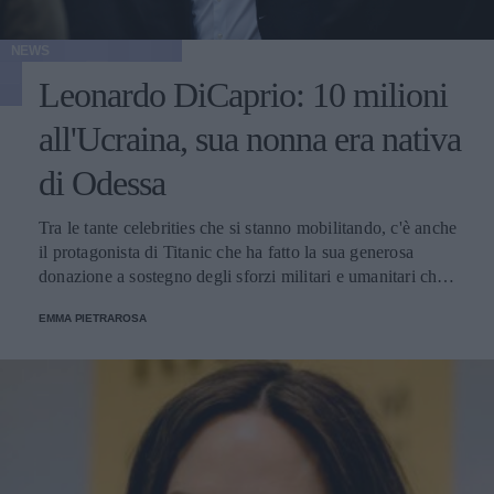
NEWS
Leonardo DiCaprio: 10 milioni
all'Ucraina, sua nonna era nativa
di Odessa
Tra le tante celebrities che si stanno mobilitando, c'è anche
il protagonista di Titanic che ha fatto la sua generosa
donazione a sostegno degli sforzi militari e umanitari che
sta sostenendo il Paese in guerra. Secondo quanto riferisce
EMMA PIETRAROSA
l'agenzia di stampa ucraina citando la Gsa News, è la
somma più cospicua finora donata.