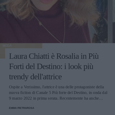
MODA
Laura Chiatti è Rosalia in Più
Forti del Destino: i look più
trendy dell'attrice
Ospite a Verissimo, l'attrice è una delle protagoniste della
nuova fiction di Canale 5 Più forte del Destino, in onda dal
9 marzo 2022 in prima serata. Recentemente ha anche
cambiato look tornando in grande stile al suo castano
EMMA PIETRAROSA
naturale: sul suo profilo Instagram ci regala tante idee