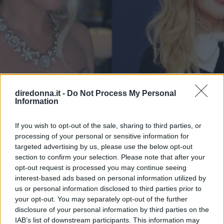
diredonna.it -
Do Not Process My Personal
Information
If you wish to opt-out of the sale, sharing to third parties, or
processing of your personal or sensitive information for
MODA
targeted advertising by us, please use the below opt-out
Da Lady Gaga a Nicole
section to confirm your selection. Please note that after your
opt-out request is processed you may continue seeing
Kidman: i look più belli ai SAG
interest-based ads based on personal information utilized by
us or personal information disclosed to third parties prior to
Awards 2022
your opt-out. You may separately opt-out of the further
disclosure of your personal information by third parties on the
IAB’s list of downstream participants. This information may
La sera del 27 febbraio è andato in scena l’evento che