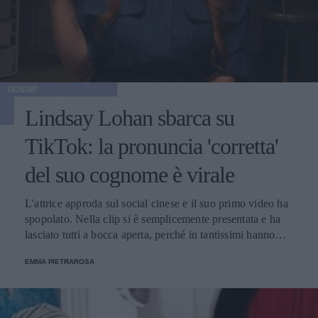
GOSSIP
Lindsay Lohan sbarca su
TikTok: la pronuncia 'corretta'
del suo cognome è virale
L'attrice approda sul social cinese e il suo primo video ha
spopolato. Nella clip si è semplicemente presentata e ha
lasciato tutti a bocca aperta, perché in tantissimi hanno
sempre detto il suo nome nel modo sbagliato: Lo-wen, e
EMMA PIETRAROSA
non Low-han, come quasi tutti l’abbiamo sempre
chiamata.