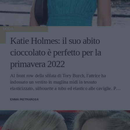
MODA
Katie Holmes: il suo abito
cioccolato è perfetto per la
primavera 2022
Al front row della sfilata di Tory Burch, l'attrice ha
indossato un vestito in maglina midi in tessuto
elasticizzato, silhouette a tubo ed elastico alle caviglie. Per
completare l'outfit ha scelto un cappotto bianco dal taglio
EMMA PIETRAROSA
maschile e sandali con tacco gioiello.