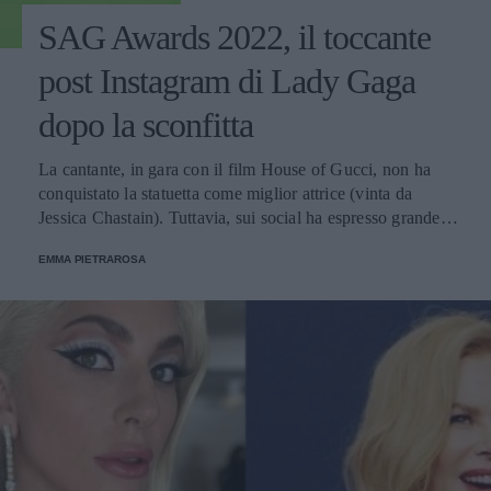
SAG Awards 2022, il toccante
post Instagram di Lady Gaga
dopo la sconfitta
La cantante, in gara con il film House of Gucci, non ha
conquistato la statuetta come miglior attrice (vinta da
Jessica Chastain). Tuttavia, sui social ha espresso grande
gratitudine per aver partecipato al concorso e ha speso
EMMA PIETRAROSA
alcune emozionanti parole per la situazione in Ucraina.