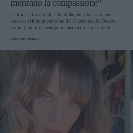
meritano la compassione"
L’attrice si trova nello stato della penisola araba, per
assistere i rifugiati per conto dell'Agenzia delle Nazioni
Unite. In un post Instagram chiede equità per tutte le
vittime dei conflitti: "Questa settimana un milione di
EMMA PIETRAROSA
persone sono state costrette a fuggire dall'orribile guerra.
Le vite hanno ovunque lo stesso valore".