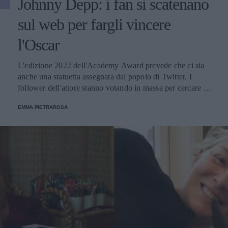
Johnny Depp: i fan si scatenano
sul web per fargli vincere
l'Oscar
L'edizione 2022 dell'Academy Award prevede che ci sia
anche una statuetta assegnata dal popolo di Twitter. I
follower dell'attore stanno votando in massa per cercare di
fargli avere il premio virtuale per la sua interpretazione in
EMMA PIETRAROSA
Il caso Minamata, la pellicola diretta da Andrew Levitas.