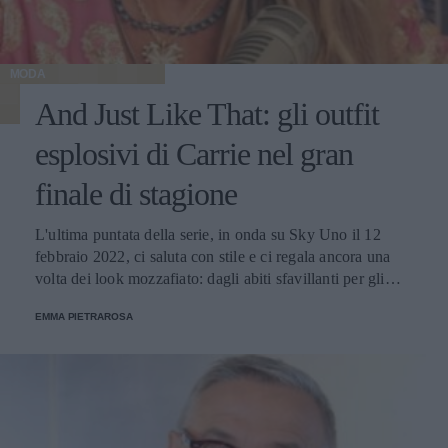
MODA
And Just Like That: gli outfit
esplosivi di Carrie nel gran
finale di stagione
L'ultima puntata della serie, in onda su Sky Uno il 12
febbraio 2022, ci saluta con stile e ci regala ancora una
volta dei look mozzafiato: dagli abiti sfavillanti per gli
appuntamenti serali, alle mise perfette per un matrimonio,
EMMA PIETRAROSA
fino al magnifico dress di Valentino che la protagonista
indossa a Parigi.