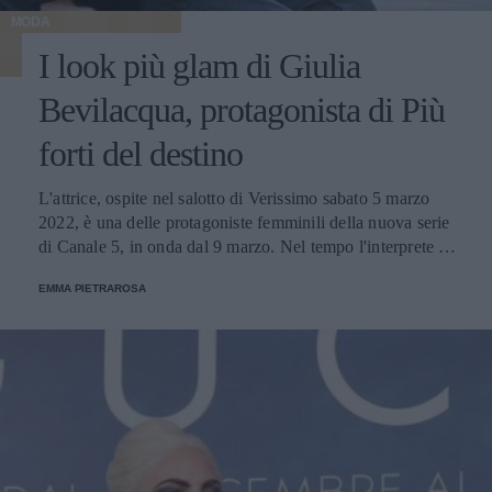
MODA
I look più glam di Giulia
Bevilacqua, protagonista di Più
forti del destino
L'attrice, ospite nel salotto di Verissimo sabato 5 marzo
2022, è una delle protagoniste femminili della nuova serie
di Canale 5, in onda dal 9 marzo. Nel tempo l'interprete ci
ha regalato un'infinità di outfit tutti da ammirare: dalla
EMMA PIETRAROSA
gonna in ecopelle al vestito purple firmato da Fendi.