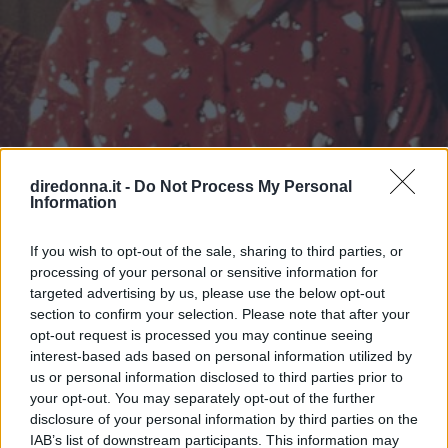
diredonna.it -
Do Not Process My Personal
Information
SPETTACOLO
If you wish to opt-out of the sale, sharing to third parties, or
Il diario di Bridget Jones: ecco
processing of your personal or sensitive information for
targeted advertising by us, please use the below opt-out
cinque motivi per guardarlo (di
section to confirm your selection. Please note that after your
opt-out request is processed you may continue seeing
nuovo)
interest-based ads based on personal information utilized by
us or personal information disclosed to third parties prior to
In onda il 14 ottobre su La5, il film con Renée Zellweger è
your opt-out. You may separately opt-out of the further
una delle commedie romantiche più iconiche degli ultimi
disclosure of your personal information by third parties on the
20 anni. E rivederlo è sempre una buona idea.
IAB’s list of downstream participants. This information may