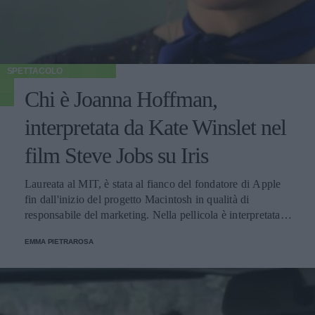
SPETTACOLO
Chi è Joanna Hoffman,
interpretata da Kate Winslet nel
film Steve Jobs su Iris
Laureata al MIT, è stata al fianco del fondatore di Apple
fin dall'inizio del progetto Macintosh in qualità di
responsabile del marketing. Nella pellicola è interpretata
dall'attrice inglese, che ha ottenuto un Golden Globe e una
EMMA PIETRAROSA
candidatura all'Oscar.