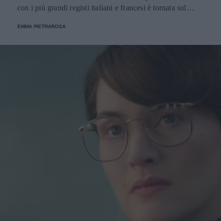
con i più grandi registi italiani e francesi è tornata sul
palcoscenico per interpretare Elda Pucci, la prima donna
EMMA PIETRAROSA
sindaco di Palermo.