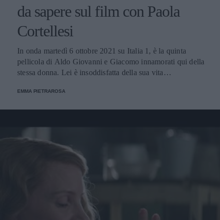
da sapere sul film con Paola
Cortellesi
In onda martedì 6 ottobre 2021 su Italia 1, è la quinta
pellicola di Aldo Giovanni e Giacomo innamorati qui della
stessa donna. Lei è insoddisfatta della sua vita
matrimoniale ed è decisa a fare qualunque cosa per uscire
EMMA PIETRAROSA
dal periodo di crisi.