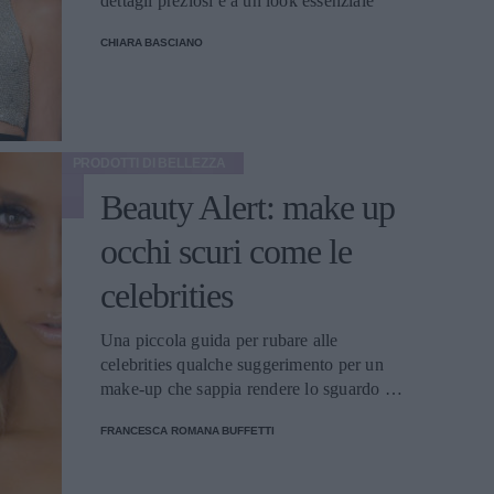
dettagli preziosi e a un look essenziale
CHIARA BASCIANO
PRODOTTI DI BELLEZZA
Beauty Alert: make up
occhi scuri come le
celebrities
Una piccola guida per rubare alle
celebrities qualche suggerimento per un
make-up che sappia rendere lo sguardo più
magnetico che mai
FRANCESCA ROMANA BUFFETTI