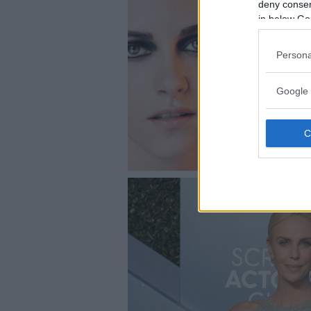
deny consent
in below Go
Persona
Google 