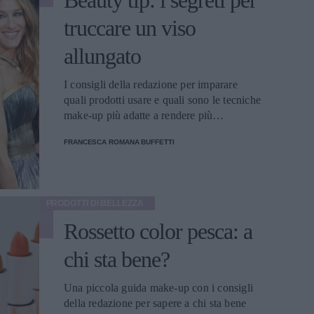
Beauty tip: i segreti per
truccare un viso
allungato
I consigli della redazione per imparare
quali prodotti usare e quali sono le tecniche
make-up più adatte a rendere più
armonioso il proprio volto
FRANCESCA ROMANA BUFFETTI
PRODOTTI DI BELLEZZA
Rossetto color pesca: a
chi sta bene?
Una piccola guida make-up con i consigli
della redazione per sapere a chi sta bene