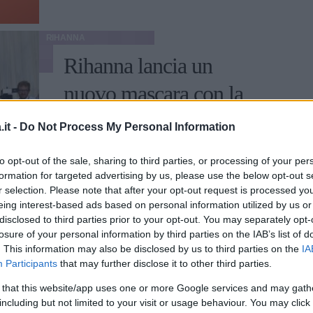
RIHANNA
Rihanna lancia un
nuovo mascara con la
linea Fenty Beauty
it -
Do Not Process My Personal Information
La cantante lancia un nuovo mascara e ci
to opt-out of the sale, sharing to third parties, or processing of your per
mostra come usarlo al meglio.
formation for targeted advertising by us, please use the below opt-out s
r selection. Please note that after your opt-out request is processed y
GABRIELE DEL BUONO
eing interest-based ads based on personal information utilized by us or
disclosed to third parties prior to your opt-out. You may separately opt-
losure of your personal information by third parties on the IAB’s list of
. This information may also be disclosed by us to third parties on the
IA
Participants
that may further disclose it to other third parties.
SAN VALENTINO 2022
 that this website/app uses one or more Google services and may gath
Beauty tip: 3 stili di
including but not limited to your visit or usage behaviour. You may click 