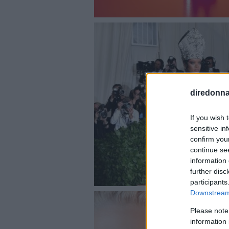
diredonna.
If you wish 
sensitive in
confirm you
continue se
information 
further disc
participants
Downstream 
Please note
information 