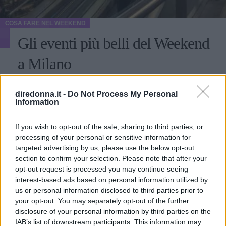
COSA FARE NEL WEEKEND
Gli eventi più belli del Weekend
a Milano
Mostre, mercatini, teatri e altro per trascorrere un fine
diredonna.it -
Do Not Process My Personal
settimana all'insegna del divertimento e della cultura nella
Information
città meneghina
IRENE CIRILLO
If you wish to opt-out of the sale, sharing to third parties, or
processing of your personal or sensitive information for
targeted advertising by us, please use the below opt-out
section to confirm your selection. Please note that after your
opt-out request is processed you may continue seeing
interest-based ads based on personal information utilized by
us or personal information disclosed to third parties prior to
your opt-out. You may separately opt-out of the further
disclosure of your personal information by third parties on the
IAB’s list of downstream participants. This information may