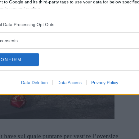
 to Google and its third-party tags to use your data for below specifi
ogle consent section.
l Data Processing Opt Outs
consents
CONFIRM
Data Deletion
Data Access
Privacy Policy
t have sul quale puntare per vestire l’oversize