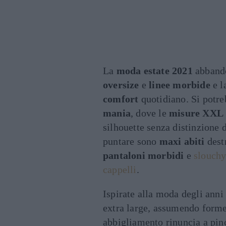
La
moda estate 2021
abbando
oversize
e
linee morbide
e l
comfort
quotidiano. Si potre
mania
, dove le
misure XXL
silhouette senza distinzione 
puntare sono
maxi abiti
destr
pantaloni morbidi
e
slouch
cappelli
.
Ispirate alla moda degli anni
extra large, assumendo forme
abbigliamento rinuncia a pinc