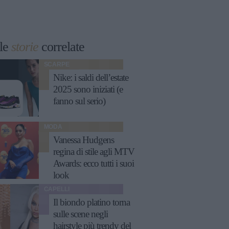
le
storie
correlate
SCARPE
Nike: i saldi dell’estate
2025 sono iniziati (e
fanno sul serio)
MODA
Vanessa Hudgens
regina di stile agli MTV
Awards: ecco tutti i suoi
look
CAPELLI
Il biondo platino torna
sulle scene negli
hairstyle più trendy del