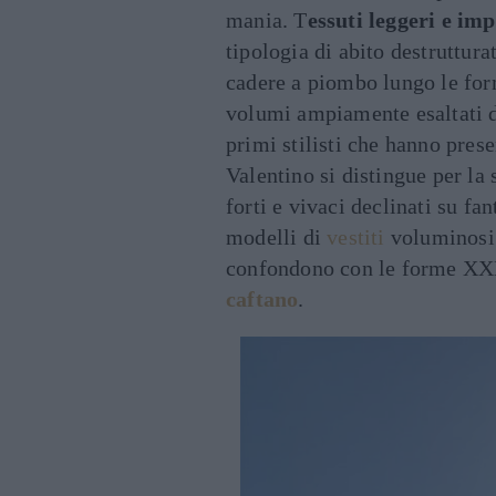
mania. T
essuti leggeri e im
tipologia di abito destruttura
cadere a piombo lungo le for
volumi ampiamente esaltati 
primi stilisti che hanno pres
Valentino si distingue per la
forti e vivaci declinati su fa
modelli di
vestiti
voluminosi i
confondono con le forme XXL
caftano
.