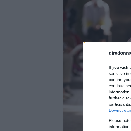
diredonna.
If you wish 
sensitive in
confirm you
continue se
information 
further disc
participants
Downstream 
Please note
information 