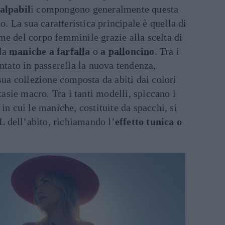
palpabil
i compongono generalmente questa
to. La sua caratteristica principale è quella di
me del corpo femminile grazie alla scelta di
da
maniche a farfalla
o
a palloncino
. Tra i
entato in passerella la nuova tendenza,
 sua collezione composta da abiti dai colori
ntasie macro. Tra i tanti modelli, spiccano i
n cui le maniche, costituite da spacchi, si
 dell’abito, richiamando l’
effetto tunica o