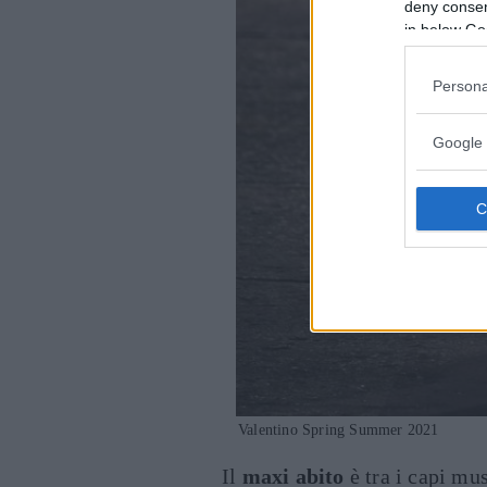
deny consent
in below Go
Persona
Google 
Valentino Spring Summer 2021
Il
maxi abito
è tra i capi mus