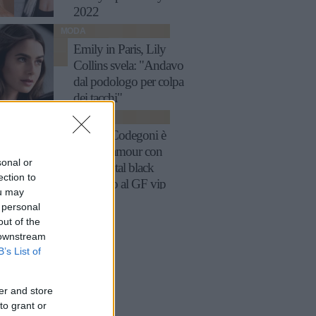
2022
MODA
Emily in Paris, Lily
Collins svela: "Andavo
dal podologo per colpa
dei tacchi"
MODA
Sophie Codegoni è
super glamour con
sonal or
l’abito total black
ection to
indossato al GF vip
ou may
 personal
out of the
 downstream
B’s List of
er and store
to grant or