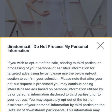
diredonna.it -
Do Not Process My Personal
Information
If you wish to opt-out of the sale, sharing to third parties, or
processing of your personal or sensitive information for
targeted advertising by us, please use the below opt-out
section to confirm your selection. Please note that after your
opt-out request is processed you may continue seeing
interest-based ads based on personal information utilized by
us or personal information disclosed to third parties prior to
Renée Zellweger in Giorgio Armani Privé (Photo by Steve Granitz/WireImage)
your opt-out. You may separately opt-out of the further
disclosure of your personal information by third parties on the
Abito monospalla tempestato di preziosissime
IAB’s list of downstream participants. This information may