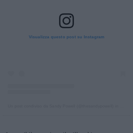
Visualizza questo post su Instagram
Un post condiviso da Sandy Powell (@thesandypowell)
in data:
8