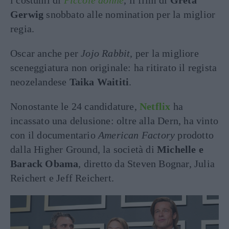
i costumi di
Piccole donne
, il film di
Greta
Gerwig
snobbato alle nomination per la miglior
regia.
Oscar anche per
Jojo Rabbit
, per la migliore
sceneggiatura non originale: ha ritirato il regista
neozelandese
Taika Waititi
.
Nonostante le 24 candidature,
Netflix
ha
incassato una delusione: oltre alla Dern, ha vinto
con il documentario
American Factory
prodotto
dalla Higher Ground, la società di
Michelle e
Barack Obama
, diretto da Steven Bognar, Julia
Reichert e Jeff Reichert.