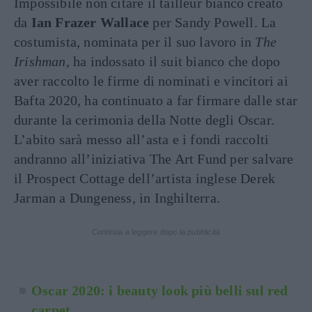
Impossibile non citare il tailleur bianco creato
da
Ian Frazer Wallace
per Sandy Powell. La
costumista, nominata per il suo lavoro in
The
Irishman
, ha indossato il suit bianco che dopo
aver raccolto le firme di nominati e vincitori ai
Bafta 2020, ha continuato a far firmare dalle star
durante la cerimonia della Notte degli Oscar.
L’abito sarà messo all’asta e i fondi raccolti
andranno all’iniziativa The Art Fund per salvare
il Prospect Cottage dell’artista inglese Derek
Jarman a Dungeness, in Inghilterra.
Continua a leggere dopo la pubblicità
Oscar 2020: i beauty look più belli sul red
carpet