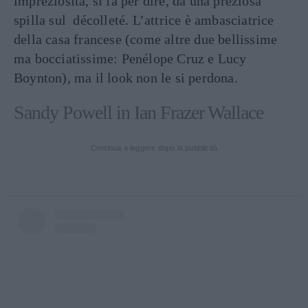
impreziosita, si fa per dire, da una preziosa
spilla sul décolleté. L’attrice è ambasciatrice
della casa francese (come altre due bellissime
ma bocciatissime: Penélope Cruz e Lucy
Boynton), ma il look non le si perdona.
Sandy Powell in Ian Frazer Wallace
Continua a leggere dopo la pubblicità