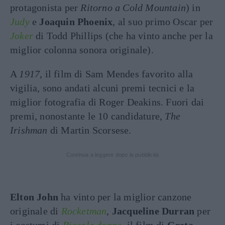
protagonista per
Ritorno a Cold Mountain
) in
Judy
e
Joaquin Phoenix
, al suo primo Oscar per
Joker
di Todd Phillips (che ha vinto anche per la
miglior colonna sonora originale).
A
1917
, il film di Sam Mendes favorito alla
vigilia, sono andati alcuni premi tecnici e la
miglior fotografia di Roger Deakins. Fuori dai
premi, nonostante le 10 candidature,
The
Irishman
di Martin Scorsese.
Continua a leggere dopo la pubblicità
Elton John
ha vinto per la miglior canzone
originale di
Rocketman
,
Jacqueline Durran
per