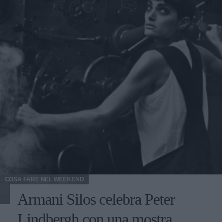
COSA FARE NEL WEEKEND
Armani Silos celebra Peter
Lindbergh con una mostra