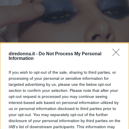
All’inizio, infatti, si percepisce una leggerissima e
temporanea sensazione di pizzicore, accompagnata un
evidente incremento del volume delle labbra. I balsamo
labbra a pH reagente I balsami labbra con una reazione di
PH sono un'altra interessante innovazione del settore.
Questi cosmetici contengono un ingrediente che reagisce
al pH della pelle, cambiando colore nel momento in cui
viene a contatto con le labbra. Questa reazione è dovuta a
diredonna.it -
Do Not Process My Personal
ingredienti e coloranti termo-reattivi contenuti nella
Information
formula dei prodotti. Balsami labbra a pH reagente, quali
provare Uno dei migliori balsami labbra con reazione di
If you wish to opt-out of the sale, sharing to third parties, or
PH in commercio è il Space Glow color-changing
processing of your personal or sensitive information for
lipstick di Essence. La sua formula è ricca di ingredienti
targeted advertising by us, please use the below opt-out
BELLEZZA
idratanti ma non solo: è infatti in grado di reagire al pH
section to confirm your selection. Please note that after your
della pelle, regalando istantaneamente una leggera
Washed Denim Make up, il
opt-out request is processed you may continue seeing
colorazione rosata. Un altro prodotto da provare è
interest-based ads based on personal information utilized by
revival dell'ombretto blu è il
sicuramente il balsamo labbra targato Sephora, che grazie
us or personal information disclosed to third parties prior to
alla sua formula reagente rivela il colore rosato più adatto
your opt-out. You may separately opt-out of the further
nuovo trend
alle nostre labbra e ne ravviva il tono. Riesce ad idratare le
disclosure of your personal information by third parties on the
labbra fino a 8 ore dalla sua prima applicazione.
IAB’s list of downstream participants. This information may