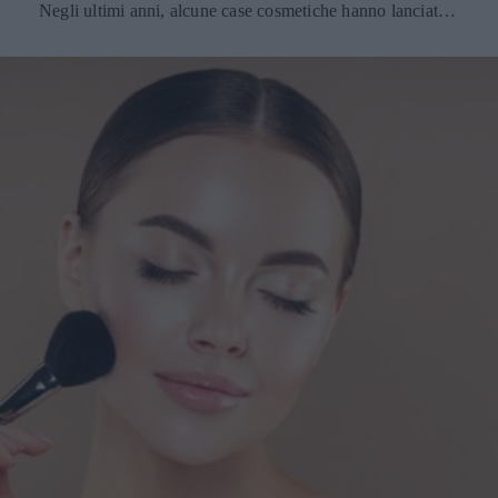
Negli ultimi anni, alcune case cosmetiche hanno lanciato
nuove linee di prodotti, sia con un effetto plumping che
quelli a pH reagente. L'Effetto Plumping nei prodotti per le
labbra Con “effetto plumping” si intende un modo per dare
volume alle labbra più sottili. Alcuni balsami labbra
contengono principi attivi come: Acido ialuronico: è un
ingrediente naturale che può aiutare a mantenere la pelle
idratata e levigata, combatte anche la comparsa di linee
sottili e rughe. Mentolo: è noto per le sue proprietà
rinfrescanti, ed è in grado di aiutare a stimolare i sensi e il
flusso sanguigno. Estratto di peperoncino: è un potente
antiossidante che può aiutare a proteggere la pelle dai
danni dei radicali liberi, e può anche aiutare a stimolare la
circolazione sanguigna. Caffeina: è un ingrediente, dal
punto di vista cosmetico, dai mille usi e che può essere
utilizzato per rimpolpare la pelle e stimolarne la vitalità. La
sua azione è dovuta all'effetto stimolante che ha sul
sistema nervoso e sui vasi sanguigni, aiutando i tessuti a
ricevere più ossigeno, nutrienti e acqua. Può anche
prevenire l'invecchiamento precoce della pelle, aiutando a