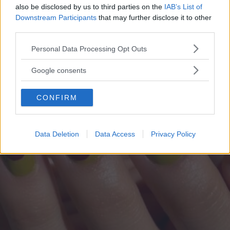
è audacia
also be disclosed by us to third parties on the
IAB’s List of
Downstream Participants
that may further disclose it to other
In inverno torna il trend "bold lip": le labbra sono le
third parties.
protagoniste indiscusse grazie a cura, idratazione e tinte
Please note that this website/app uses one or more Google
labbra scure e avvolgenti
Personal Data Processing Opt Outs
services and may gather and store information including but
not limited to your visit or usage behaviour. You may click to
Google consents
grant or deny consent to Google and its third-party tags to
use your data for below specified purposes in below Google
CONFIRM
consent section.
Data Deletion
Data Access
Privacy Policy