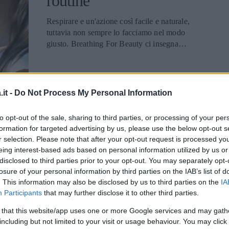
routine
Respirare e un'azione così facile e naturale,
tuttavia non sempre lo facciamo nel modo
giusto. Breathing For Beauty ci insegna
che potremmo farlo molto meglio per
vedere reali benefici anche in campo
estetico
BELLEZZA
it -
Do Not Process My Personal Information
Beauty routine per il
to opt-out of the sale, sharing to third parties, or processing of your per
seno: tips e i 3 migliori
formation for targeted advertising by us, please use the below opt-out s
r selection. Please note that after your opt-out request is processed y
prodotti
eing interest-based ads based on personal information utilized by us or
disclosed to third parties prior to your opt-out. You may separately opt-
Anche la cura del seno può avere la sua
losure of your personal information by third parties on the IAB’s list of
beauty routine, fatta di prodotti adatti a
. This information may also be disclosed by us to third parties on the
IA
promuovere l'elasticità e il turgore del
Participants
that may further disclose it to other third parties.
décolleté
 that this website/app uses one or more Google services and may gath
including but not limited to your visit or usage behaviour. You may click 