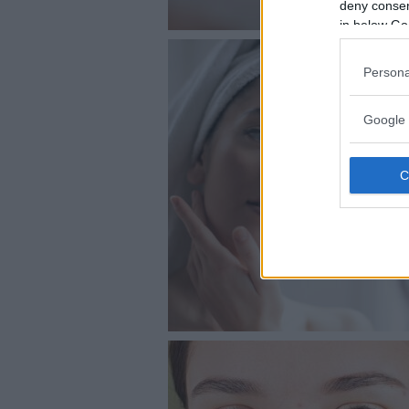
deny consent
in below Go
Persona
Google 