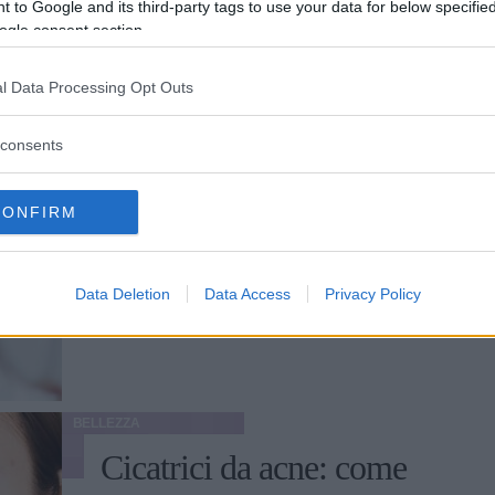
 to Google and its third-party tags to use your data for below specifi
ogle consent section.
BELLEZZA
l Data Processing Opt Outs
4 rimedi
all'iperpigmentazione
consents
della pelle di viso e
CONFIRM
corpo
Macchie scure su viso e corpo? Ecco cos’è
Data Deletion
Data Access
Privacy Policy
l’iperpigmentazione e come trattarla in
sicurezza
BELLEZZA
Cicatrici da acne: come