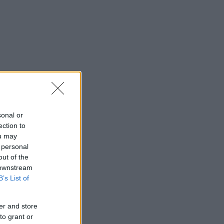
sonal or
ection to
ou may
 personal
out of the
 downstream
B’s List of
er and store
to grant or