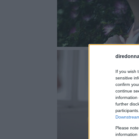
diredonna.
If you wish 
sensitive in
confirm you
continue se
information 
further disc
participants
Downstream 
Please note
information 