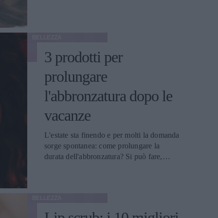
BELLEZZA
3 prodotti per
prolungare
l'abbronzatura dopo le
vacanze
L'estate sta finendo e per molti la domanda
sorge spontanea: come prolungare la
durata dell'abbronzatura? Si può fare,
naturalmente con gli accorgimenti e i
prodotti giusti
BELLEZZA
Lip scrub: i 10 migliori