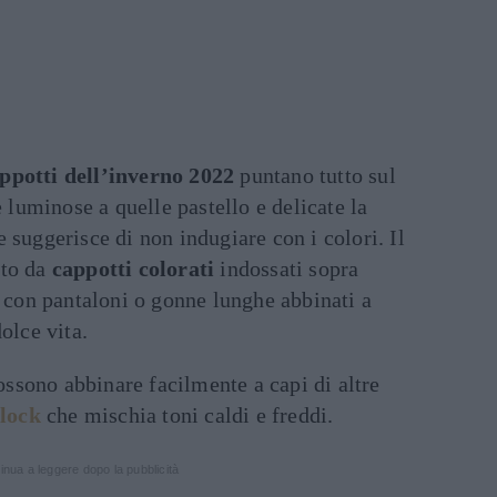
ppotti dell’inverno 2022
puntano tutto sul
e luminose a quelle pastello e delicate la
 suggerisce di non indugiare con i colori. Il
sto da
cappotti colorati
indossati sopra
i con pantaloni o gonne lunghe abbinati a
olce vita.
possono abbinare facilmente a capi di altre
block
che mischia toni caldi e freddi.
inua a leggere dopo la pubblicità