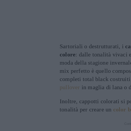
Sartoriali o destrutturati, i
ca
colore
: dalle tonalità vivaci 
moda della stagione invernale
mix perfetto è quello compo
completi total black costruit
pullover
in maglia di lana o d
Inoltre, cappotti colorati si 
tonalità per creare un
color 
Cont