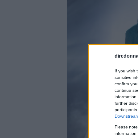
diredonna.
If you wish 
sensitive in
confirm you
continue se
information 
further disc
participants
Downstream 
Please note
information 