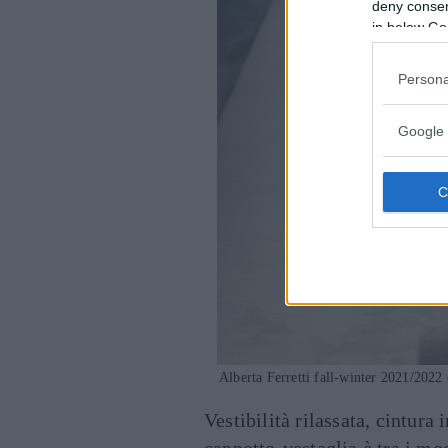
deny consent
in below Go
Persona
Google 
Alberta Ferretti fall-winter 2021/2022 
Vestibilità rilassata, cintura 