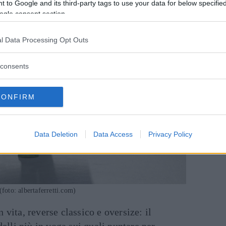
 to Google and its third-party tags to use your data for below specifi
ogle consent section.
l Data Processing Opt Outs
consents
CONFIRM
Data Deletion
Data Access
Privacy Policy
(foto: albertaferretti.com)
in vita, reverse classico e oversize: il