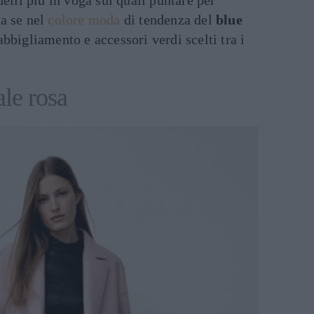
elli più in voga sui quali puntare per
a se nel
colore moda
di tendenza del
blue
bbigliamento e accessori verdi scelti tra i
ale rosa