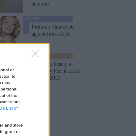
autunno
GOSSIP
Profumo e trucco per
apparire irresistibile
MODA
Ispirazioni beauty a
sonal or
tema Very Peri, il colore
ection to
Pantone 2022
ou may
 personal
out of the
 downstream
B’s List of
er and store
to grant or