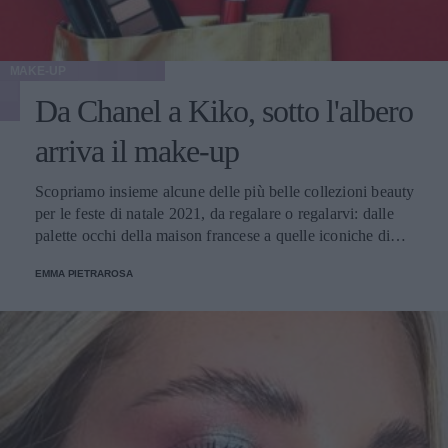
MAKE-UP
Da Chanel a Kiko, sotto l'albero
arriva il make-up
Scopriamo insieme alcune delle più belle collezioni beauty
per le feste di natale 2021, da regalare o regalarvi: dalle
palette occhi della maison francese a quelle iconiche di
Dior, fino a brand più low cost come i rossetti
EMMA PIETRAROSA
Hypnotyzing Holiday di MAC.