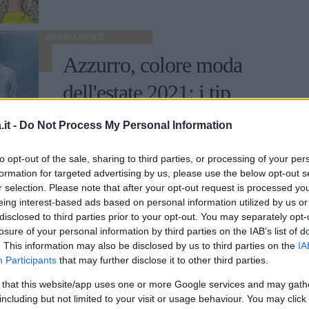
ABBINAMENTI
Azzurro, colore moda
dell'estate 2021: i tip
per indossarlo
it -
Do Not Process My Personal Information
Declinato su look ton sur ton o abbinato a
to opt-out of the sale, sharing to third parties, or processing of your per
colori vivaci come il rosso, il giallo e
formation for targeted advertising by us, please use the below opt-out s
l'arancione: l'azzurro è il colore dell'estate
r selection. Please note that after your opt-out request is processed y
2021
eing interest-based ads based on personal information utilized by us or
MARTA FRANCESCA PULVIRENTI
disclosed to third parties prior to your opt-out. You may separately opt-
losure of your personal information by third parties on the IAB’s list of
. This information may also be disclosed by us to third parties on the
IA
Participants
that may further disclose it to other third parties.
MODA
 that this website/app uses one or more Google services and may gath
Gonna con spacco, per
including but not limited to your visit or usage behaviour. You may click 