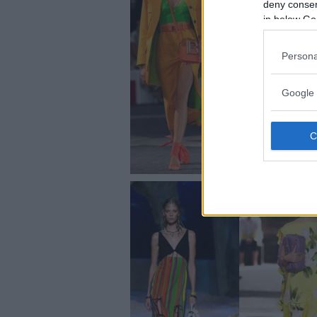
deny consent
in below Go
Persona
Google 