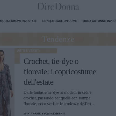
MODA PRIMAVERA ESTATE
CONQUISTARE UN UOMO
MODA AUTUNNO INVE
Tendenze
ABITI E VESTITI
Crochet, tie-dye o
floreale: i copricostume
dell'estate
Dalle fantasie tie-dye ai modelli in seta e
crochet, passando per quelli con stampa
floreale, ecco svelate le tendenze dell'estate
in spiaggia
MARTA FRANCESCA PULVIRENTI