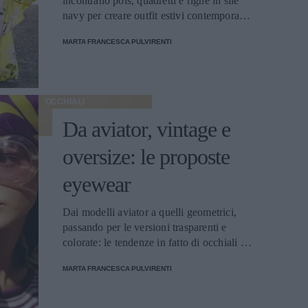
incontrano pois, quadretti e righe in sile
navy per creare outfit estivi contemporanei
e innovatici e che strizzano l'occhio allo
MARTA FRANCESCA PULVIRENTI
stile del passato
OCCHIALI
Da aviator, vintage e
oversize: le proposte
eyewear
Dai modelli aviator a quelli geometrici,
passando per le versioni trasparenti e
colorate: le tendenze in fatto di occhiali da
sole
MARTA FRANCESCA PULVIRENTI