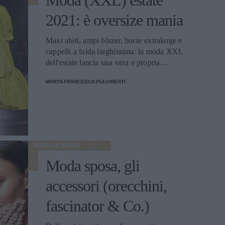
Moda (XXL) estate
2021: è oversize mania
Maxi abiti, ampi blazer, borse extralarge e
cappelli a falda larghissima: la moda XXL
dell'estate lancia una vera e propria
oversize mania che si ispira agli anni 2000
MARTA FRANCESCA PULVIRENTI
ABITI DA SPOSA
Moda sposa, gli
accessori (orecchini,
fascinator & Co.)