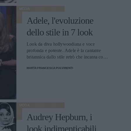
MODA
Adele, l'evoluzione
dello stile in 7 look
Look da diva hollywoodiana e voce
profonda e potente. Adele è la cantante
britannica dallo stile retrò che incanta con
la sua voce e la sua innata eleganza da star
MARTA FRANCESCA PULVIRENTI
di altri tempi
MODA
Audrey Hepburn, i
look indimenticabili