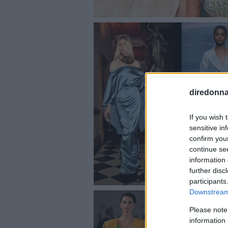
diredonna.
If you wish 
sensitive in
confirm you
continue se
information 
further disc
participants
Downstream 
Please note
information 