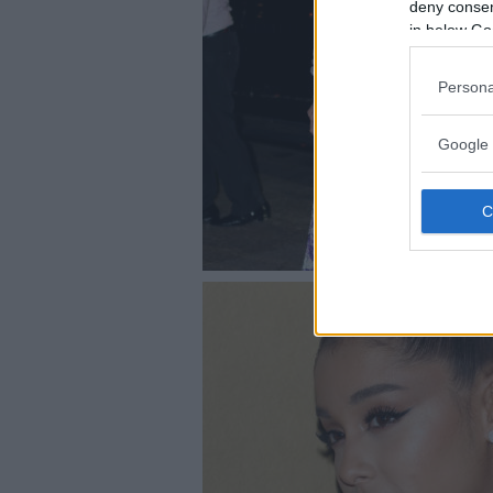
deny consent
in below Go
Persona
Google 