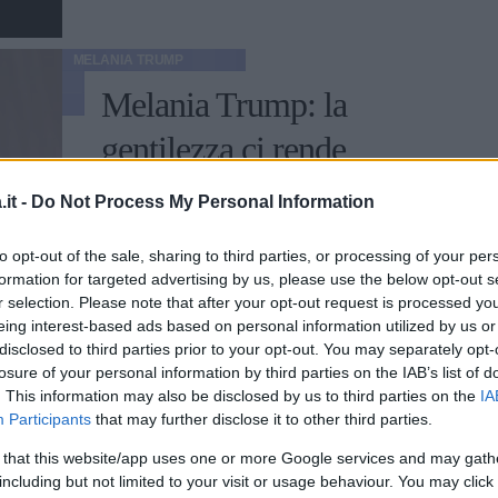
MELANIA TRUMP
Melania Trump: la
gentilezza ci rende
migliori
it -
Do Not Process My Personal Information
Il progetto insegna ai ragazzi l'importanza
to opt-out of the sale, sharing to third parties, or processing of your per
di valori quali gentilezza e altruismo.
formation for targeted advertising by us, please use the below opt-out s
r selection. Please note that after your opt-out request is processed y
GABRIELE DEL BUONO
eing interest-based ads based on personal information utilized by us or
disclosed to third parties prior to your opt-out. You may separately opt-
losure of your personal information by third parties on the IAB’s list of
. This information may also be disclosed by us to third parties on the
IA
Participants
that may further disclose it to other third parties.
SFILATE DI MODA
 that this website/app uses one or more Google services and may gath
Anna Wintour in
including but not limited to your visit or usage behaviour. You may click 