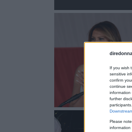
diredonna.
If you wish 
sensitive in
confirm you
continue se
information 
further disc
participants
Downstream 
Please note
information 