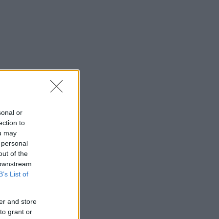
sonal or
ection to
ou may
 personal
out of the
 downstream
B’s List of
er and store
to grant or