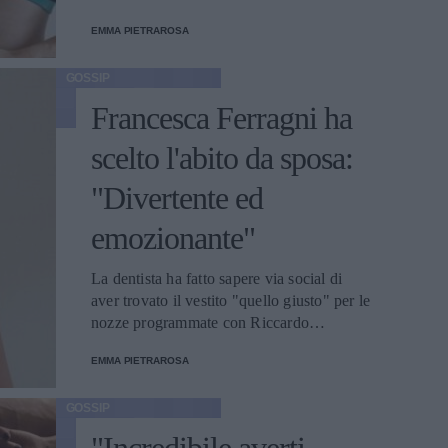
comune esperienza al Gf Vip, e nota con
EMMA PIETRAROSA
piacere le sue forme cambiare.
GOSSIP
Francesca Ferragni ha
scelto l'abito da sposa:
"Divertente ed
emozionante"
La dentista ha fatto sapere via social di
aver trovato il vestito "quello giusto" per le
nozze programmate con Riccardo
Nicoletti, musicista a cui è legata
EMMA PIETRAROSA
sentimentalmente dal 2009.
GOSSIP