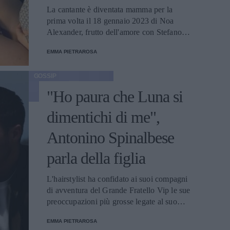
La cantante è diventata mamma per la
prima volta il 18 gennaio 2023 di Noa
Alexander, frutto dell'amore con Stefano
Corti: i due condividono ogni giorno le
EMMA PIETRAROSA
emozioni che stanno provando.
GOSSIP
"Ho paura che Luna si
dimentichi di me",
Antonino Spinalbese
parla della figlia
L'hairstylist ha confidato ai suoi compagni
di avventura del Grande Fratello Vip le sue
preoccupazioni più grosse legate al suo
ruolo di padre. E il dispiacere per non
EMMA PIETRAROSA
essere riuscito a creare una famiglia unita.