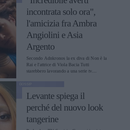
"Incredibile averti
incontrata solo ora",
l'amicizia fra Ambra
Angiolini e Asia
Argento
Secondo Adnkronos la ex diva di Non è la
Rai e l'attrice di Viola Bacia Tutti
starebbero lavorando a una serie tv
insieme. Sul set del progetto sarebbe
EMMA PIETRAROSA
scattata subito un'intesa incredibile.
GOSSIP
Levante spiega il
perché del nuovo look
tangerine