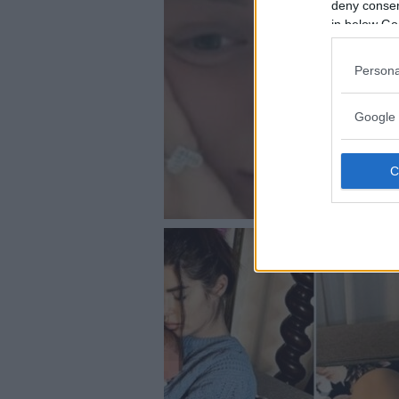
deny consent
in below Go
Persona
Google 