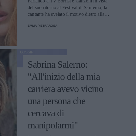
Parlando a TV Sorrisi e Canzoni in vista
del suo ritorno al Festival di Sanremo, la
cantante ha svelato il motivo dietro alla
scelta stilistica rivoluzionaria.
EMMA PIETRAROSA
GOSSIP
Sabrina Salerno:
"All'inizio della mia
carriera avevo vicino
una persona che
cercava di
manipolarmi"