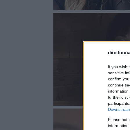
diredonna.
If you wish 
sensitive in
confirm you
continue se
information 
further disc
participants
Downstream 
Please note
information 