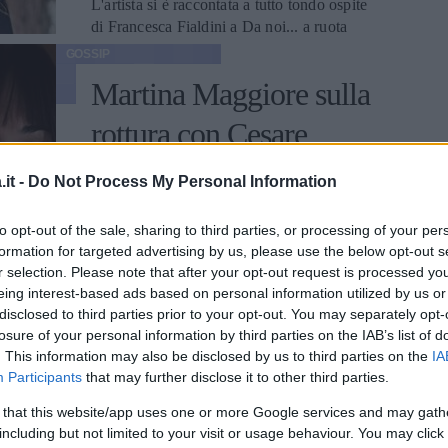
L'artista si è raccontata a tutto tondo ospite
di Francesca Fialdini a Da noi... a ruota
libera. Ha ripercorso le gioie e le difficoltà
GOSSIP
degli esordi e approfondito alcune
Martina Maggiore sulla
EMMA PIETRAROSA
questioni della sua vita privata.
rottura con Cesare
Cremonini: "Lo amerò
it -
Do Not Process My Personal Information
per sempre, ma non
to opt-out of the sale, sharing to third parties, or processing of your per
chiamatemi 'La ex di'"
formation for targeted advertising by us, please use the below opt-out s
r selection. Please note that after your opt-out request is processed y
eing interest-based ads based on personal information utilized by us or
La 26enne ha raccontato alcuni retroscena
disclosed to third parties prior to your opt-out. You may separately opt-
in merito alla fine della relazione con il
losure of your personal information by third parties on the IAB’s list of
cantante, dopo tre anni d'amore.
. This information may also be disclosed by us to third parties on the
IA
Participants
that may further disclose it to other third parties.
EMMA PIETRAROSA
GOSSIP
 that this website/app uses one or more Google services and may gath
Sophie Codegoni
including but not limited to your visit or usage behaviour. You may click 