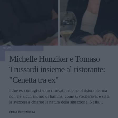
NEWS
Michelle Hunziker e Tomaso
Trussardi insieme al ristorante:
"Cenetta tra ex"
I due ex coniugi si sono ritrovati insieme al ristorante, ma
non c'è alcun ritorno di fiamma, come si vociferava: è stata
la svizzera a chiarire la natura della situazione. Nello
stesso locale c'erano anche Aurora Ramazzotti e il
EMMA PIETRAROSA
fidanzato Goffredo Cerza.