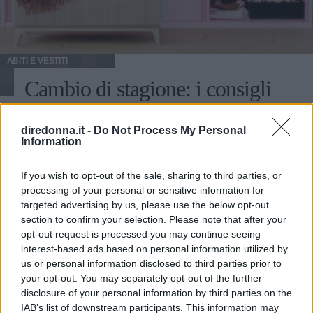
ABITI E VESTITI
Cambio di stagione: i consigli
fare riordinare
diredonna.it -
Do Not Process My Personal
Information
I tip della redazione per un cambio di stagione (quasi)
indolore
If you wish to opt-out of the sale, sharing to third parties, or
processing of your personal or sensitive information for
targeted advertising by us, please use the below opt-out
section to confirm your selection. Please note that after your
opt-out request is processed you may continue seeing
interest-based ads based on personal information utilized by
us or personal information disclosed to third parties prior to
your opt-out. You may separately opt-out of the further
disclosure of your personal information by third parties on the
IAB’s list of downstream participants. This information may