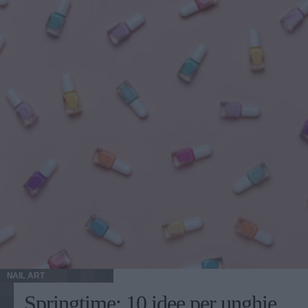
NAIL ART
Springtime: 10 idee per unghie