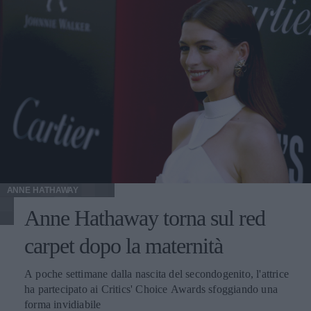
ANNE HATHAWAY
Anne Hathaway torna sul red
carpet dopo la maternità
A poche settimane dalla nascita del secondogenito, l'attrice
ha partecipato ai Critics' Choice Awards sfoggiando una
forma invidiabile