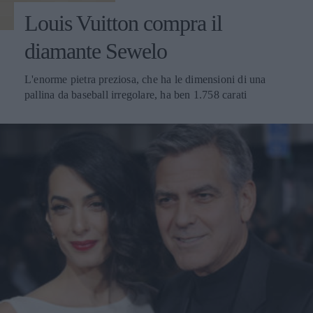
Louis Vuitton compra il
diamante Sewelo
L'enorme pietra preziosa, che ha le dimensioni di una
pallina da baseball irregolare, ha ben 1.758 carati