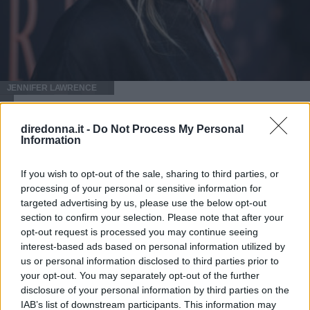
JENNIFER LAWRENCE
Jennifer Lawrence mette in
diredonna.it -
Do Not Process My Personal
vendita il suo attico
Information
In questi mesi l'attrice ha dovuto rivedere il prezzo
If you wish to opt-out of the sale, sharing to third parties, or
dell'appartamento scendendo a 12 milioni di dollari
processing of your personal or sensitive information for
targeted advertising by us, please use the below opt-out
section to confirm your selection. Please note that after your
opt-out request is processed you may continue seeing
interest-based ads based on personal information utilized by
us or personal information disclosed to third parties prior to
your opt-out. You may separately opt-out of the further
disclosure of your personal information by third parties on the
IAB’s list of downstream participants. This information may