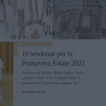
il look, non meno importanti di
abbinare ai nuovi acquisti esal
MODA
10 tendenze per la
Primavera Estate 2021
Arrivano da Milano Moda Donna, Paris,
London e New York Fashion Week le
proposte per la prossima stagione di
modelli, colori, accessori must have
ELEONORA D'UFFIZI