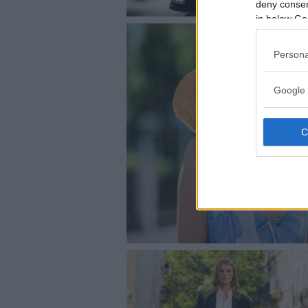
deny consent
in below Go
Persona
Google 