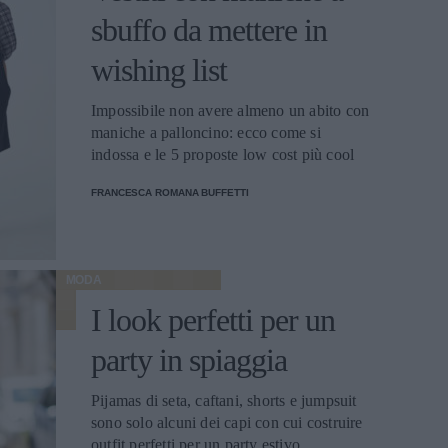
sbuffo da mettere in
wishing list
Impossibile non avere almeno un abito con
maniche a palloncino: ecco come si
indossa e le 5 proposte low cost più cool
FRANCESCA ROMANA BUFFETTI
MODA
I look perfetti per un
party in spiaggia
Pijamas di seta, caftani, shorts e jumpsuit
sono solo alcuni dei capi con cui costruire
outfit perfetti per un party estivo