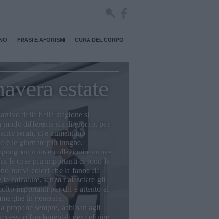
RNO
FRASI E AFORISMI
CURA DEL CORPO
avera estate
’arrivo della bella stagione si
in modo differente sia di giorno, per
 uscite serali, che aumentano
e e le giornate più lunghe.
propongono
nuove collezioni
e nuove
ra le cose più importanti ci sono le
no nuovi colori che la fanno da
 le calzature, senza tralasciare gli
olto importanti per chi è attento al
immagine in generale.
da propone sempre, abbinati agli
 accessori fondamentali per definire