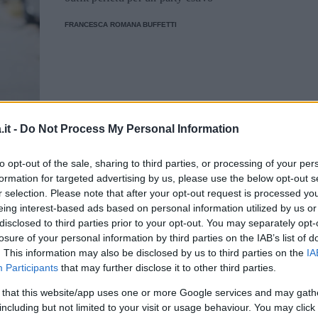
FRANCESCA ROMANA BUFFETTI
MODA
it -
Do Not Process My Personal Information
Trend Alert: sandali
to opt-out of the sale, sharing to third parties, or processing of your per
chunky, i più desiderati
formation for targeted advertising by us, please use the below opt-out s
r selection. Please note that after your opt-out request is processed y
dell'estate
eing interest-based ads based on personal information utilized by us or
disclosed to third parties prior to your opt-out. You may separately opt-
Dai modelli luxury griffati Chanel,
losure of your personal information by third parties on the IAB’s list of
indossati più volte da Chiara Ferragni, a
. This information may also be disclosed by us to third parties on the
IA
quelli in gomma colorata, ecco le scarpe
Participants
that may further disclose it to other third parties.
più cool dell'estate
FRANCESCA ROMANA BUFFETTI
 that this website/app uses one or more Google services and may gath
including but not limited to your visit or usage behaviour. You may click 