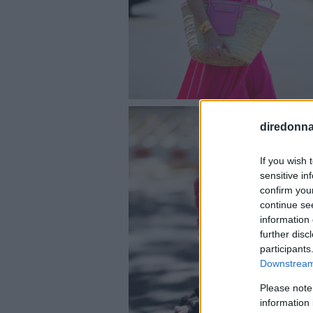
diredonna.
If you wish 
sensitive in
confirm you
continue se
information 
further disc
participants
Downstream 
Please note
information 