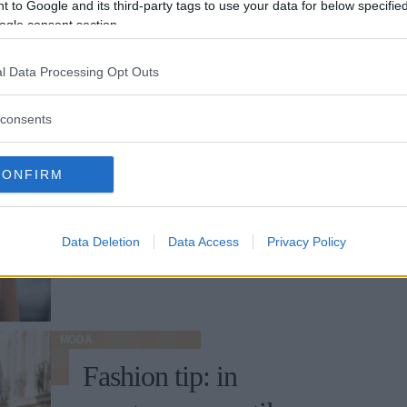
 to Google and its third-party tags to use your data for below specifi
ogle consent section.
MODA
Look da spiaggia: i più
l Data Processing Opt Outs
belli da copiare alle star
consents
Caftani, short, prendisole e vestiti da mare:
ecco i capi e gli accessori estivi con cui
CONFIRM
comporre outfit memorabili
FRANCESCA ROMANA BUFFETTI
Data Deletion
Data Access
Privacy Policy
MODA
Fashion tip: in