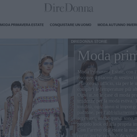
MODA PRIMAVERA ESTATE
CONQUISTARE UN UOMO
MODA AUTUNNO INVE
DIREDONNA STORIE
Moda prim
Moda Primavera Estate
, con l
riscopre il piacere di vestirsi 
il lavoro in ufficio, sia per le
complici le temperature più alt
Ogni anno le case di moda 
tendenze
per la moda estiva. T
tonalità
, ogni anno si impongo
padrone, per l’
abbigliamento
e
accessori
, anche questi sono m
proprio look ed alla propria 
Con l’arrivo dell’estate la mo
outfit
, anche
occhiali da sole
,