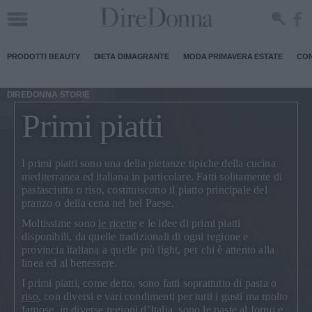
PRODOTTI BEAUTY
DIETA DIMAGRANTE
MODA PRIMAVERA ESTATE
CON
DIREDONNA STORIE
Primi piatti
I primi piatti sono una della pietanze tipiche della cucina
mediterranea ed italiana in particolare. Fatti solitamente di
pastasciutta o riso, costituiscono il piatto principale del
pranzo o della cena nel bel Paese.
Moltissime sono
le ricette
e le
idee di primi piatti
disponibili, da quelle tradizionali di ogni regione e
provincia italiana a quelle più light, per chi è attento alla
linea ed al benessere.
I primi piatti, come detto, sono fatti soprattutto di pasta o
riso
, con diversi e vari condimenti per tutti i gusti ma molto
famose, in diverse regioni d’Italia, sono le paste al forno e