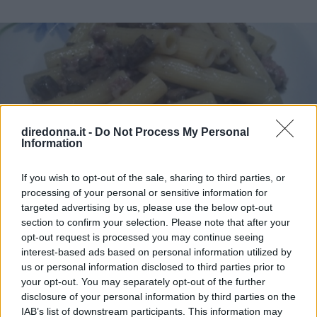
diredonna.it -
Do Not Process My Personal
Information
If you wish to opt-out of the sale, sharing to third parties, or
processing of your personal or sensitive information for
targeted advertising by us, please use the below opt-out
RICETTA
RICETTE
section to confirm your selection. Please note that after your
Ricetta sedani con funghi e
opt-out request is processed you may continue seeing
interest-based ads based on personal information utilized by
salsiccia
us or personal information disclosed to third parties prior to
your opt-out. You may separately opt-out of the further
Pasta con funghi e salsiccia, un'ottima ricetta di primo
disclosure of your personal information by third parties on the
piatto sfiziosa, gustosa ma calorica.
IAB’s list of downstream participants. This information may