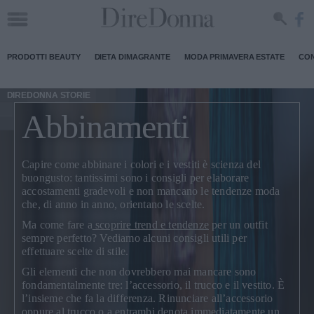
PRODOTTI BEAUTY
DIETA DIMAGRANTE
MODA PRIMAVERA ESTATE
CON
DIREDONNA STORIE
Abbinamenti
Capire come abbinare i colori e i vestiti è scienza del
buongusto
: tantissimi sono i consigli per elaborare
accostamenti gradevoli e non mancano le tendenze moda
che, di anno in anno, orientano le scelte.
Ma come fare a
scoprire trend e tendenze
per un outfit
sempre perfetto? Vediamo alcuni consigli utili per
effettuare scelte di stile.
Gli elementi che non dovrebbero mai mancare sono
fondamentalmente tre: l’accessorio, il trucco e il vestito.
È
l’insieme che fa la differenza
. Rinunciare all’accessorio
oppure al trucco o a entrambi denota immediatamente un