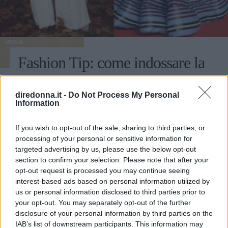
MODA
Fashion Tip: come indossare la
T-shirt bianca con stile
diredonna.it -
Do Not Process My Personal
Information
Must have di qualsiasi guardaroba, la maglietta si sposa in
mille outfit di tendenza: ecco i più belli delle celebrities.
If you wish to opt-out of the sale, sharing to third parties, or
FRANCESCA ROMANA BUFFETTI
processing of your personal or sensitive information for
targeted advertising by us, please use the below opt-out
section to confirm your selection. Please note that after your
opt-out request is processed you may continue seeing
interest-based ads based on personal information utilized by
us or personal information disclosed to third parties prior to
your opt-out. You may separately opt-out of the further
disclosure of your personal information by third parties on the
IAB’s list of downstream participants. This information may