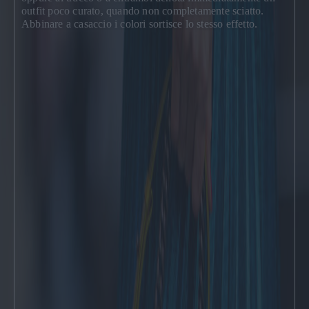
outfit poco curato, quando non completamente sciatto.
Abbinare a casaccio i colori sortisce lo stesso effetto.