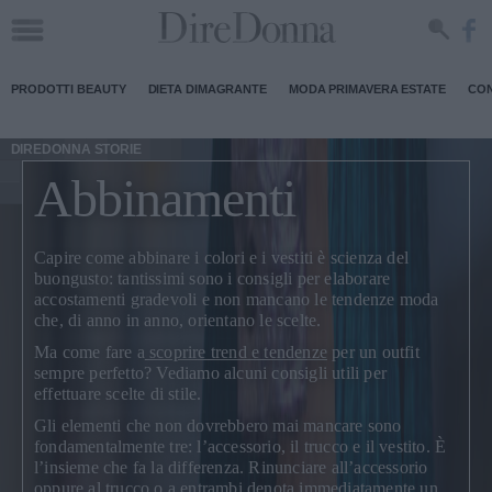
PRODOTTI BEAUTY
DIETA DIMAGRANTE
MODA PRIMAVERA ESTATE
CON
DIREDONNA STORIE
Abbinamenti
Capire come abbinare i colori e i vestiti è scienza del
buongusto
: tantissimi sono i consigli per elaborare
accostamenti gradevoli e non mancano le tendenze moda
che, di anno in anno, orientano le scelte.
Ma come fare a
scoprire trend e tendenze
per un outfit
sempre perfetto? Vediamo alcuni consigli utili per
effettuare scelte di stile.
Gli elementi che non dovrebbero mai mancare sono
fondamentalmente tre: l’accessorio, il trucco e il vestito.
È
l’insieme che fa la differenza
. Rinunciare all’accessorio
oppure al trucco o a entrambi denota immediatamente un