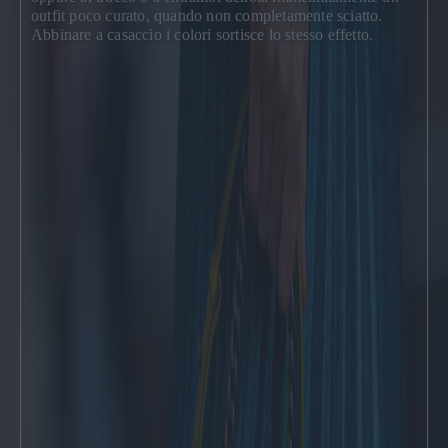
outfit poco curato, quando non completamente sciatto.
Abbinare a casaccio i colori sortisce lo stesso effetto.