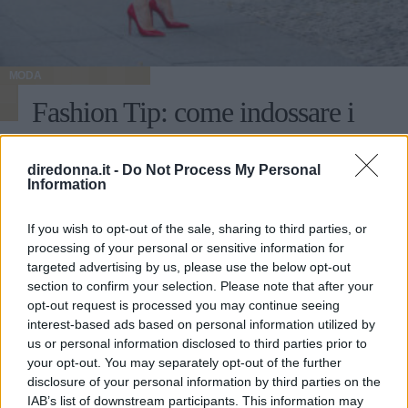
MODA
Fashion Tip: come indossare i
pantaloni a sigaretta
diredonna.it -
Do Not Process My Personal
Information
Una piccola guida per scoprire tutti i segreti dei modelli
slim: per quali fisici sono l'ideale e con quali abbinamenti
creare outfit ad alto tasso di glamour.
If you wish to opt-out of the sale, sharing to third parties, or
processing of your personal or sensitive information for
FRANCESCA ROMANA BUFFETTI
targeted advertising by us, please use the below opt-out
section to confirm your selection. Please note that after your
opt-out request is processed you may continue seeing
interest-based ads based on personal information utilized by
us or personal information disclosed to third parties prior to
your opt-out. You may separately opt-out of the further
disclosure of your personal information by third parties on the
IAB’s list of downstream participants. This information may