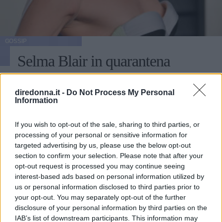
GOSSIP
Selma Blair in quarantena
ricorda l'isolamento in ospedale
diredonna.it -
Do Not Process My Personal
Information
L'attrice ha confessato come quell'isolamento forzato si è
tramutato in un momento di riflessione personale
If you wish to opt-out of the sale, sharing to third parties, or
MARIKA LUONGO
processing of your personal or sensitive information for
targeted advertising by us, please use the below opt-out
section to confirm your selection. Please note that after your
opt-out request is processed you may continue seeing
interest-based ads based on personal information utilized by
us or personal information disclosed to third parties prior to
your opt-out. You may separately opt-out of the further
disclosure of your personal information by third parties on the
IAB’s list of downstream participants. This information may