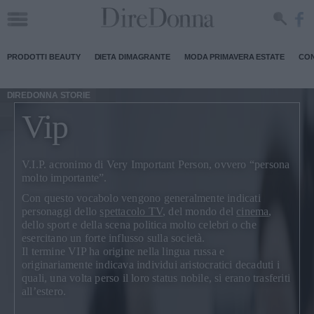
PRODOTTI BEAUTY
DIETA DIMAGRANTE
MODA PRIMAVERA ESTATE
CON
DIREDONNA STORIE
Vip
V.I.P.
acronimo di Very Important Person, ovvero “persona
molto importante”.
Con questo vocabolo vengono generalmente indicati
personaggi dello
spettacolo TV
, del mondo del
cinema
,
dello sport e della scena politica molto celebri o che
esercitano un forte influsso sulla società.
Il termine VIP ha origine nella lingua russa e
originariamente indicava individui aristocratici decaduti i
quali, una volta perso il loro status nobile, si erano trasferiti
all’estero.